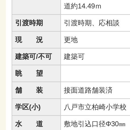
道約14.49ｍ
引渡時期
引渡時期、応相談
現 況
更地
建築可/不可
建築可
眺 望
舗 装
接面道路舗装済
学区(小)
八戸市立柏崎小学校
水 道
敷地引込口径Φ30㎜ 