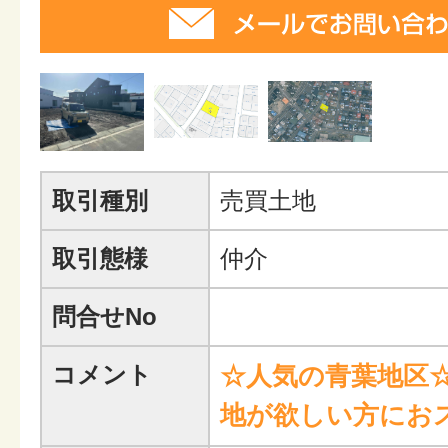
取引種別
売買土地
取引態様
仲介
問合せNo
コメント
☆人気の青葉地区
地が欲しい方にお