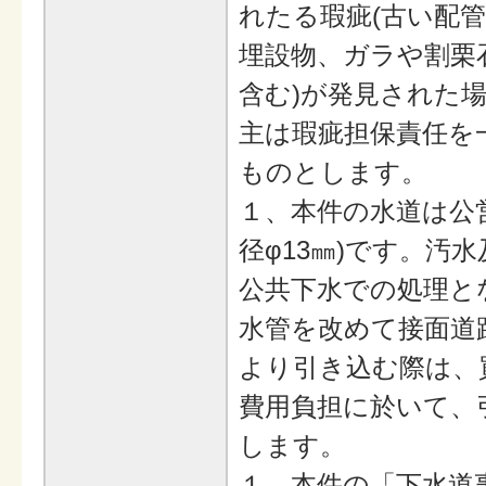
れたる瑕疵(古い配
埋設物、ガラや割栗
含む)が発見された
主は瑕疵担保責任を
ものとします。
１、本件の水道は公
径φ13㎜)です。汚
公共下水での処理と
水管を改めて接面道
より引き込む際は、
費用負担に於いて、
します。
１、本件の「下水道