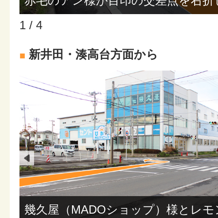
赤毛のアン様が目印の交差点を右折
1 / 4
新井田・湊高台方面から
■
幾久屋（MADOショップ）様とレ