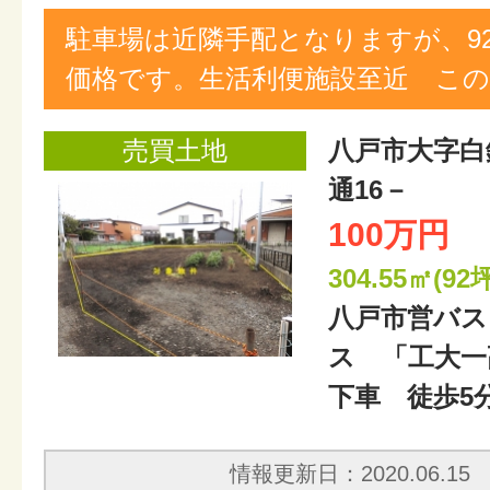
駐車場は近隣手配となりますが、9
価格です。生活利便施設至近 この
売買土地
八戸市大字白
通16－
100万円
304.55㎡(92坪
八戸市営バス
ス 「工大一
下車 徒歩5
情報更新日：2020.06.15