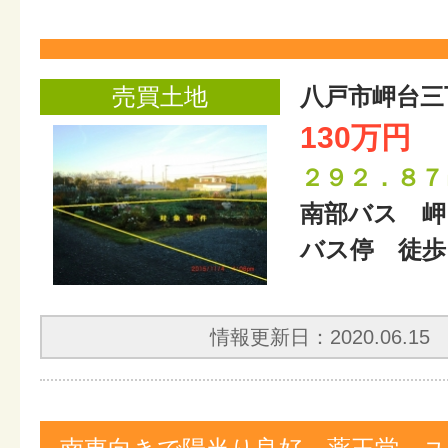
売買土地
八戸市岬台三
130万円
２９２．８７
南部バス 岬
バス停 徒歩
情報更新日：2020.06.15