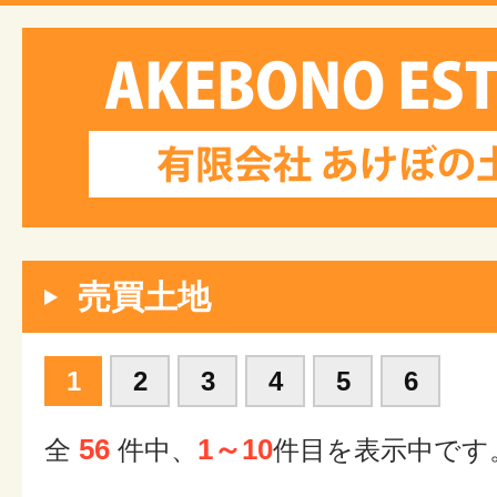
売買土地
1
2
3
4
5
6
56
1～10
全
件中、
件目を表示中です