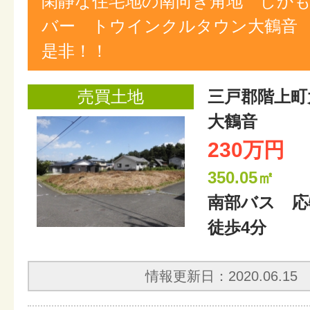
閑静な住宅地の南向き角地 しかも1
バー トウインクルタウン大鶴音
是非！！
売買土地
三戸郡階上町
大鶴音
230万円
350.05㎡
南部バス 
徒歩4分
情報更新日：2020.06.15