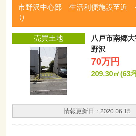
市野沢中心部 生活利便施設至近 
り
売買土地
八戸市南郷大
野沢
70万円
209.30㎡(63坪
情報更新日：2020.06.15