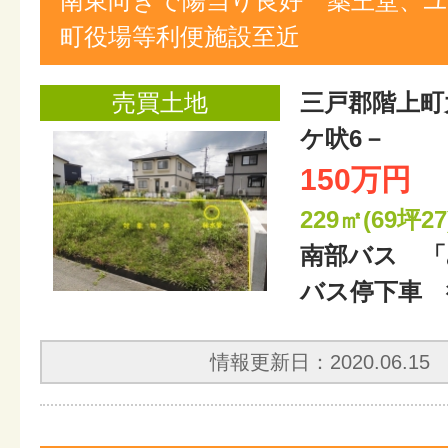
南東向きで陽当り良好 薬王堂、
町役場等利便施設至近
売買土地
三戸郡階上町
ケ吠6－
150万円
229㎡(69坪27
南部バス 「
バス停下車 
情報更新日：2020.06.15