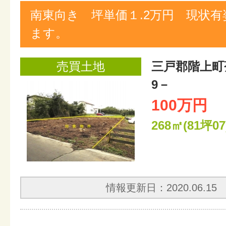
南東向き 坪単価１.2万円 現状
ます。
売買土地
三戸郡階上町
9－
100万円
268㎡(81坪07
情報更新日：2020.06.15